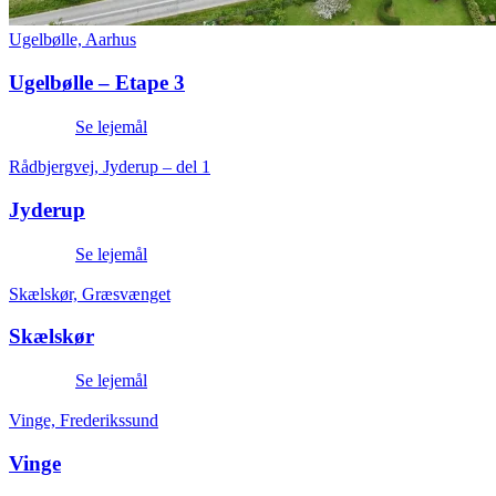
Ugelbølle, Aarhus
Ugelbølle – Etape 3
Se lejemål
Rådbjergvej, Jyderup – del 1
Jyderup
Se lejemål
Skælskør, Græsvænget
Skælskør
Se lejemål
Vinge, Frederikssund
Vinge