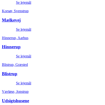
Se lejemål
Korsør, Svenstrup
Mælkevej
Se lejemål
Hinnerup, Aarhus
Hinnerup
Se lejemål
Blistrup, Græsted
Blistrup
Se lejemål
Værløse, Jonstrup
Udsigtshusene