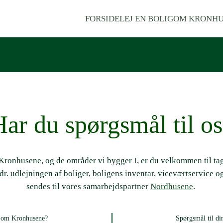
FORSIDE
LEJ EN BOLIG
OM KRONHU
ar du spørgsmål til o
ronhusene, og de områder vi bygger I, er du velkommen til tage
r. udlejningen af boliger, boligens inventar, viceværtservice o
sendes til vores samarbejdspartner
Nordhusene
.
 om Kronhusene?
Spørgsmål til di