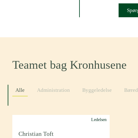
Spørg
Teamet bag Kronhusene
Alle
Administration
Byggeledelse
Bæred
Ledelsen
Christian Toft