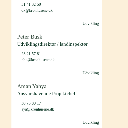
31 41 32 50
ok@kronhusene.dk
Udvikling
Peter Busk
Udviklingsdirektør / landinspektør
23 21 57 81
pbu@kronhusene.dk
Udvikling
Aman Yahya
Ansvarshavende Projektchef
30 73 80 17
aya@kronhusene.dk
Udvikling