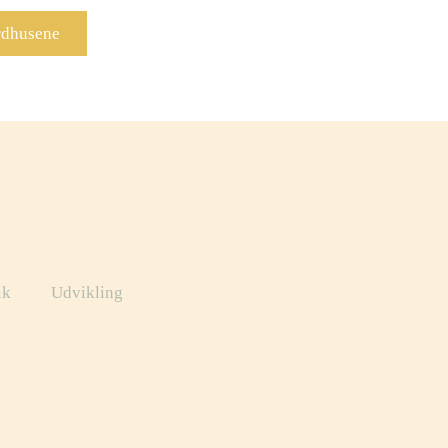
rdhusene
ik
Udvikling