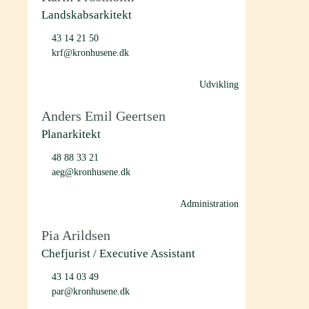
Landskabsarkitekt
43 14 21 50
krf@kronhusene.dk
Udvikling
Anders Emil Geertsen
Planarkitekt
48 88 33 21
aeg@kronhusene.dk
Administration
Pia Arildsen
Chefjurist / Executive Assistant
43 14 03 49
par@kronhusene.dk