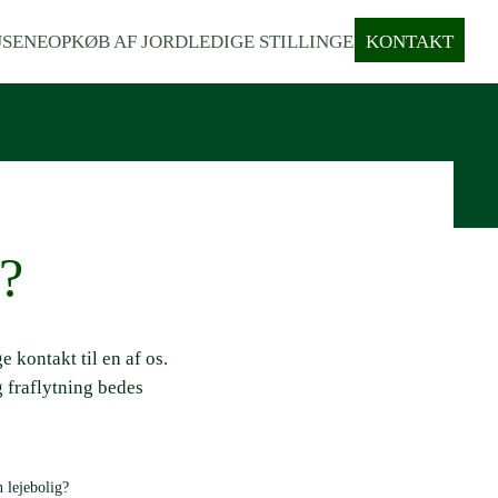
SENE
OPKØB AF JORD
LEDIGE STILLINGER
KONTAKT
s?
 kontakt til en af os.
g fraflytning bedes
n lejebolig?