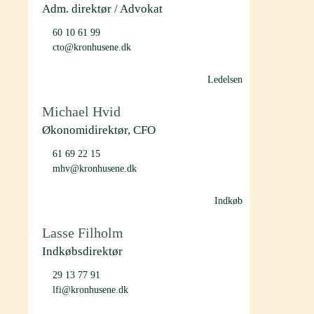
Adm. direktør / Advokat
60 10 61 99
cto@kronhusene.dk
Ledelsen
Michael Hvid
Økonomidirektør, CFO
61 69 22 15
mhv@kronhusene.dk
Indkøb
Lasse Filholm
Indkøbsdirektør
29 13 77 91
lfi@kronhusene.dk