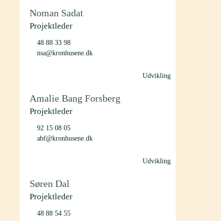
Noman Sadat
Projektleder
48 88 33 98
nsa@kronhusene.dk
Udvikling
Amalie Bang Forsberg
Projektleder
92 15 08 05
abf@kronhusene.dk
Udvikling
Søren Dal
Projektleder
48 88 54 55