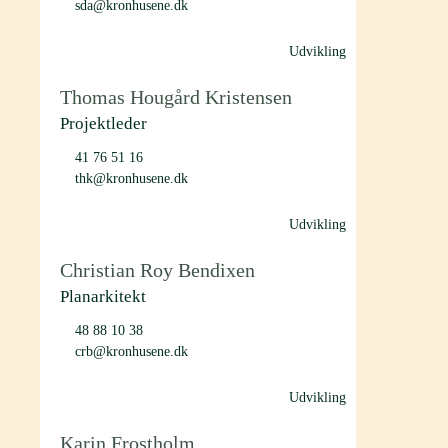
sda@kronhusene.dk
Udvikling
Thomas Hougård Kristensen
Projektleder
41 76 51 16
thk@kronhusene.dk
Udvikling
Christian Roy Bendixen
Planarkitekt
48 88 10 38
crb@kronhusene.dk
Udvikling
Karin Frostholm