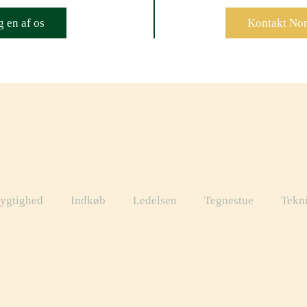
 en af os
Kontakt No
ygtighed
Indkøb
Ledelsen
Tegnestue
Tekn